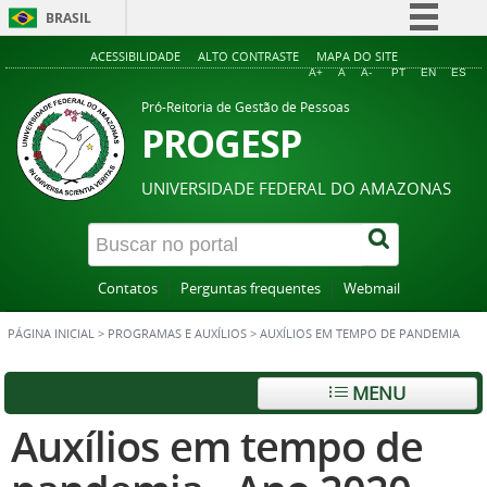
BRASIL
Simplifique!
ACESSIBILIDADE
ALTO CONTRASTE
MAPA DO SITE
A+
A
A-
PT
EN
ES
Comunica BR
Pró-Reitoria de Gestão de Pessoas
Participe
PROGESP
Acesso à informação
UNIVERSIDADE FEDERAL DO AMAZONAS
Legislação
Canais
Contatos
Perguntas frequentes
Webmail
PÁGINA INICIAL
>
PROGRAMAS E AUXÍLIOS
>
AUXÍLIOS EM TEMPO DE PANDEMIA
MENU
Auxílios em tempo de