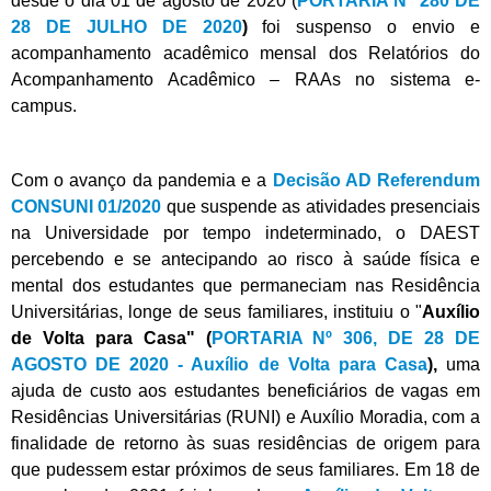
desde o dia 01 de agosto de 2020 (
PORTARIA Nº 280 DE
28 DE JULHO DE 2020
)
foi suspenso o envio e
acompanhamento acadêmico mensal dos Relatórios do
Acompanhamento Acadêmico – RAAs no sistema e-
campus.
Com o avanço da pandemia e a
Decisão AD Referendum
CONSUNI 01/2020
que suspende as atividades presenciais
na Universidade por tempo indeterminado, o DAEST
percebendo e se antecipando ao risco à saúde física e
mental dos estudantes que permaneciam nas Residência
Universitárias, longe de seus familiares, instituiu o "
Auxílio
de Volta para Casa" (
PORTARIA Nº 306, DE 28 DE
AGOSTO DE 2020 - Auxílio de Volta para Casa
),
uma
ajuda de custo aos estudantes beneficiários de vagas em
Residências Universitárias (RUNI) e Auxílio Moradia, com a
finalidade de retorno às suas residências de origem para
que pudessem estar próximos de seus familiares. Em 18 de