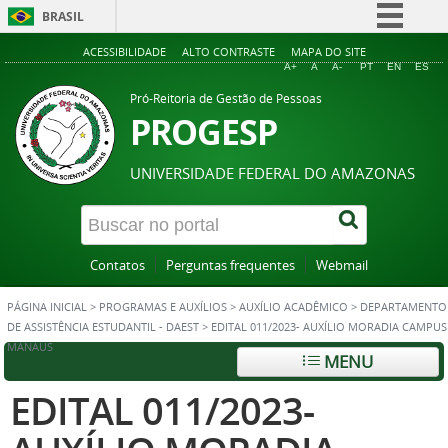
BRASIL
Simplifique!
ACESSIBILIDADE
ALTO CONTRASTE
MAPA DO SITE
A+
A
A-
PT
EN
ES
Comunica BR
Pró-Reitoria de Gestão de Pessoas
Participe
PROGESP
Acesso à informação
UNIVERSIDADE FEDERAL DO AMAZONAS
Legislação
Canais
Contatos
Perguntas frequentes
Webmail
PÁGINA INICIAL
>
PROGRAMAS E AUXÍLIOS
>
AUXÍLIO ACADÊMICO
>
DEPARTAMENTO
DE ASSISTÊNCIA ESTUDANTIL - DAEST
>
EDITAL 011/2023- AUXÍLIO MORADIA CAMPUS
MANAUS
MENU
EDITAL 011/2023-