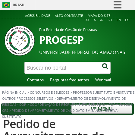
BRASIL
Simplifique!
ACESSIBILIDADE
ALTO CONTRASTE
MAPA DO SITE
A+
A
A-
PT
EN
ES
Comunica BR
Pró-Reitoria de Gestão de Pessoas
Participe
PROGESP
Acesso à informação
UNIVERSIDADE FEDERAL DO AMAZONAS
Legislação
Canais
Contatos
Perguntas frequentes
Webmail
PÁGINA INICIAL
>
CONCURSOS E SELEÇÕES
>
PROFESSOR SUBSTITUTO E VISITANTE E
OUTROS PROCESSOS SELETIVOS
>
DEPARTAMENTO DE DESENVOLVIMENTO DE
PESSOAS - DDP
>
COORDENAÇÃO DE RECRUTAMENTO E SELEÇÃO
>
FORMULÁRIOS
MENU
CRS
>
PEDIDO DE APROVEITAMENTO DE CANDIDATO EM BANCO RESERVA -
SUBSTITUTO
Pedido de