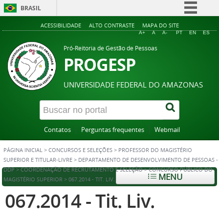
BRASIL
Simplifique!
ACESSIBILIDADE
ALTO CONTRASTE
MAPA DO SITE
A+
A
A-
PT
EN
ES
Comunica BR
Pró-Reitoria de Gestão de Pessoas
Participe
PROGESP
Acesso à informação
UNIVERSIDADE FEDERAL DO AMAZONAS
Legislação
Canais
Contatos
Perguntas frequentes
Webmail
PÁGINA INICIAL
>
CONCURSOS E SELEÇÕES
>
PROFESSOR DO MAGISTÉRIO
SUPERIOR E TITULAR-LIVRE
>
DEPARTAMENTO DE DESENVOLVIMENTO DE PESSOAS -
DDP
>
COORDENAÇÃO DE RECRUTAMENTO E SELEÇÃO
>
CONCURSO PÚBLICO DO
MENU
MAGISTÉRIO SUPERIOR
>
067.2014 - TIT. LIV.
067.2014 - Tit. Liv.