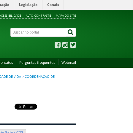
mação
Legislação
Canais
ACESSIBILIDADE
ALTO CONTRASTE
MAPA DO SITE
Contatos
Perguntas frequentes
Webmail
DADE DE VIDA
>
COORDENAÇÃO DE
to Social - CDS