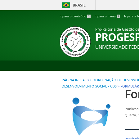
BRASIL
Ir para o conteúdo
1
Ir para o menu
2
Ir para a
Pró-Reitoria de Gestão d
PROGES
UNIVERSIDADE FE
PÁGINA INICIAL
>
COORDENAÇÃO DE DESENVOLV
DESENVOLVIMENTO SOCIAL - CDS
>
FORMULÁR
Fo
Publicad
Quarta, 
registra