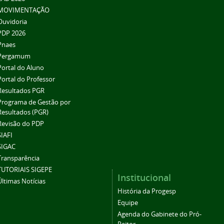
MOVIMENTAÇÃO
Ouvidoria
PDP 2026
Pnaes
Pergamum
Portal do Aluno
Portal do Professor
Resultados PGR
Programa de Gestão por
Resultados (PGR)
Revisão do PDP
SIAFI
SIGAC
Transparência
TUTORIAIS SIGEPE
Institucional
Últimas Notícias
História da Progesp
Equipe
Agenda do Gabinete do Pró-