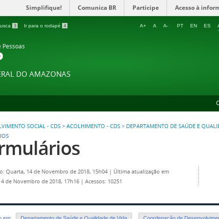
Simplifique!
Comunica BR
Participe
Acesso à infor
 busca
3
Ir para o rodapé
4
A+
A
A-
PT
EN
ES
e Pessoas
P
DERAL DO AMAZONAS
IMENTO SOCIAL - CDS
>
ACOLHIMENTO - CDS
>
DEPARTAMENTO DE SAÚDE E QUALI
IOS
rmulários
o: Quarta, 14 de Novembro de 2018, 15h04
|
Última atualização em
14 de Novembro de 2018, 17h16
|
Acessos: 10251
do em:
Departamento de Saúde e Qualidade de Vida
,
Coordenação de Desenvolvimen