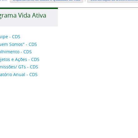
grama Vida Ativa
uipe - CDS
uem Somos" - CDS
olhimento - CDS
jetos e Ações - CDS
missões/ GTs - CDS
atório Anual - CDS