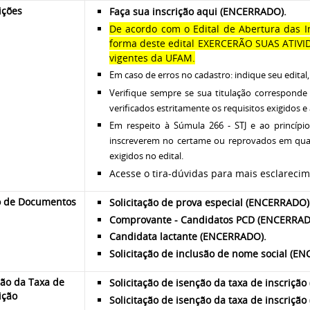
ições
Faça sua inscrição aqui (ENCERRADO).
De acordo com o Edital de Abertura das I
forma deste edital EXERCERÃO SUAS ATIVI
vigentes da UFAM.
Em caso de erros no cadastro: indique seu edital,
Verifique sempre se sua titulação corresponde
verificados estritamente os requisitos exigidos e
Em respeito à Súmula 266 - STJ e ao princíp
inscreverem no certame ou reprovados em qualq
exigidos no edital.
Acesse o tira-dúvidas para mais esclarecim
o de Documentos
Solicitação de prova especial (ENCERRADO)
Comprovante - Candidatos PCD (ENCERRA
Candidata lactante (ENCERRADO).
Solicitação de inclusão de nome social (
ção da Taxa de
Solicitação de isenção da taxa de inscriçã
ição
Solicitação de isenção da taxa de inscriç