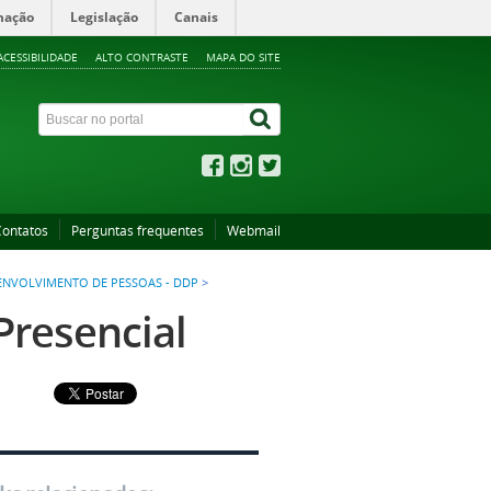
mação
Legislação
Canais
ACESSIBILIDADE
ALTO CONTRASTE
MAPA DO SITE
Contatos
Perguntas frequentes
Webmail
NVOLVIMENTO DE PESSOAS - DDP
>
 Presencial