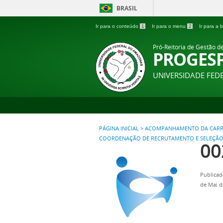
BRASIL
Ir para o conteúdo
1
Ir para o menu
2
Ir para a
Pró-Reitoria de Gestão d
PROGES
UNIVERSIDADE FE
PÁGINA INICIAL
>
ACOMPANHAMENTO DA CARR
COORDENAÇÃO DE RECRUTAMENTO E SELEÇÃ
00
Publicad
de Mai d