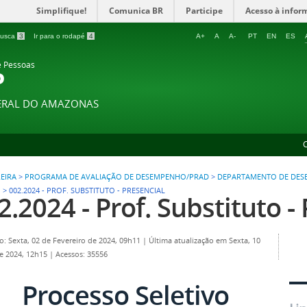
Simplifique!
Comunica BR
Participe
Acesso à infor
 busca
3
Ir para o rodapé
4
A+
A
A-
PT
EN
ES
e Pessoas
P
DERAL DO AMAZONAS
EIRA
>
PROGRAMA DE AVALIAÇÃO DE DESEMPENHO/PRAD
>
DEPARTAMENTO DE DESE
O
>
002.2024 - PROF. SUBSTITUTO - PRESENCIAL
2.2024 - Prof. Substituto -
o: Sexta, 02 de Fevereiro de 2024, 09h11
|
Última atualização em Sexta, 10
e 2024, 12h15
|
Acessos: 35556
Processo Seletivo