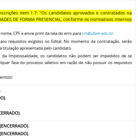
nscrições item 1.7: "Os candidatos aprovados e contratados na
DADES DE FORMA PRESENCIAL, conforme os normativos internos
 nome, CPF e envie print da tela do erro para
crs@ufam.edu.br
 aos requisitos exigidos no Edital. No momento da contratação, serão
 a titulação apresentada pelo candidato.
io da Impessoalidade, os candidatos não podem ser impedidos de se
uer fase do processo seletivo em razão de não possuir os requisitos
entos!
.
DO).
ENCERRADO).
o (ENCERRADO).
ão (ENCERRADO).