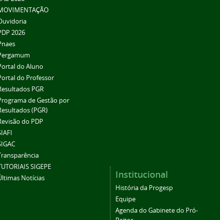
MOVIMENTAÇÃO
Ouvidoria
PDP 2026
Pnaes
Pergamum
Portal do Aluno
Portal do Professor
Resultados PGR
Programa de Gestão por
Resultados (PGR)
Revisão do PDP
SIAFI
SIGAC
Transparência
TUTORIAIS SIGEPE
Institucional
Últimas Notícias
História da Progesp
Equipe
Agenda do Gabinete do Pró-