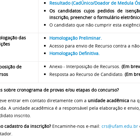
Resultado (CadÚnico/Doador de Medula Óss
Os candidatos cujos pedidos de isençã
inscrição, preencher o formulário eletrôni
O candidato que não cumprir esta exigênci
logação das
Homologação Preliminar.
ições
Acesso para envio de Recurso contra a n
Homologação Definitiva.
Anexo - Interposição de Recursos.
(Em brev
posição de
Resposta ao Recurso de Candidato.
(Em br
rsos
s sobre cronograma de provas e/ou etapas do concurso?
eve entrar em contato diretamente com a
unidade acadêmica
na q
ada. A unidade acadêmica é a responsável pela elaboração e envio
didato inscrito.
no cadastro da inscrição?
Encaminhe-nos e-mail:
crs@ufam.edu.br
tador.