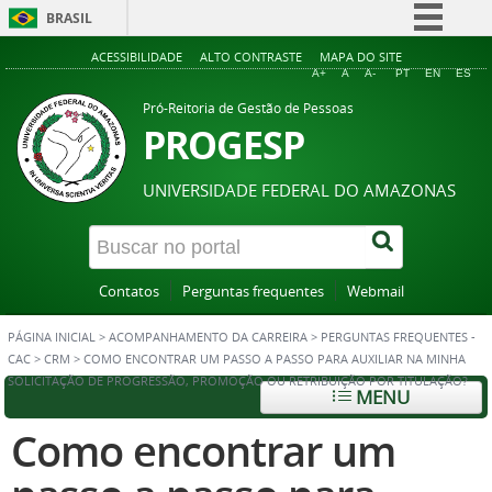
BRASIL
Simplifique!
ACESSIBILIDADE
ALTO CONTRASTE
MAPA DO SITE
A+
A
A-
PT
EN
ES
Comunica BR
Pró-Reitoria de Gestão de Pessoas
Participe
PROGESP
Acesso à informação
UNIVERSIDADE FEDERAL DO AMAZONAS
Legislação
Canais
Contatos
Perguntas frequentes
Webmail
PÁGINA INICIAL
>
ACOMPANHAMENTO DA CARREIRA
>
PERGUNTAS FREQUENTES -
CAC
>
CRM
>
COMO ENCONTRAR UM PASSO A PASSO PARA AUXILIAR NA MINHA
SOLICITAÇÃO DE PROGRESSÃO, PROMOÇÃO OU RETRIBUIÇÃO POR TITULAÇÃO?
MENU
Como encontrar um