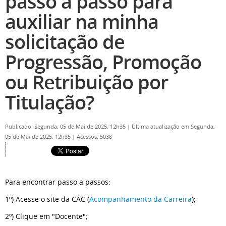
passo a passo para
auxiliar na minha
solicitação de
Progressão, Promoção
ou Retribuição por
Titulação?
Publicado: Segunda, 05 de Mai de 2025, 12h35
|
Última atualização em Segunda,
05 de Mai de 2025, 12h35
|
Acessos: 5038
Para encontrar passo a passos:
1º) Acesse o site da CAC (
Acompanhamento da Carreira
);
2º) Clique em "Docente";