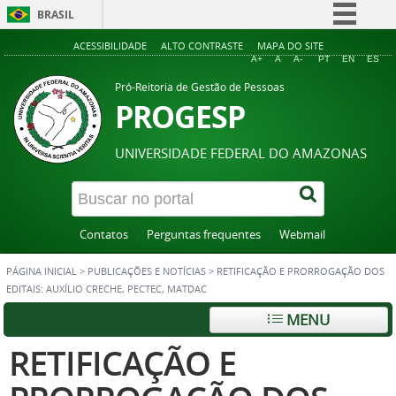
BRASIL
Simplifique!
ACESSIBILIDADE
ALTO CONTRASTE
MAPA DO SITE
A+
A
A-
PT
EN
ES
Comunica BR
Pró-Reitoria de Gestão de Pessoas
Participe
PROGESP
Acesso à informação
UNIVERSIDADE FEDERAL DO AMAZONAS
Legislação
Canais
Contatos
Perguntas frequentes
Webmail
PÁGINA INICIAL
>
PUBLICAÇÕES E NOTÍCIAS
>
RETIFICAÇÃO E PRORROGAÇÃO DOS
EDITAIS: AUXÍLIO CRECHE, PECTEC, MATDAC
MENU
RETIFICAÇÃO E