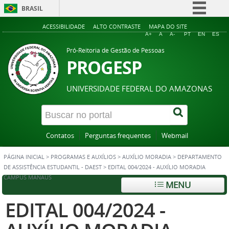
BRASIL
Simplifique!
ACESSIBILIDADE
ALTO CONTRASTE
MAPA DO SITE
A+
A
A-
PT
EN
ES
Comunica BR
Pró-Reitoria de Gestão de Pessoas
Participe
PROGESP
Acesso à informação
UNIVERSIDADE FEDERAL DO AMAZONAS
Legislação
Canais
Contatos
Perguntas frequentes
Webmail
PÁGINA INICIAL
>
PROGRAMAS E AUXÍLIOS
>
AUXÍLIO MORADIA
>
DEPARTAMENTO
DE ASSISTÊNCIA ESTUDANTIL - DAEST
>
EDITAL 004/2024 - AUXÍLIO MORADIA
CAMPUS MANAUS
MENU
EDITAL 004/2024 -