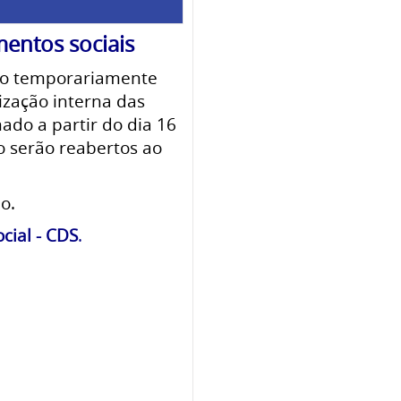
entos sociais
ão temporariamente
zação interna das
mado a partir do dia 16
o serão reabertos ao
o.
ial - CDS
.