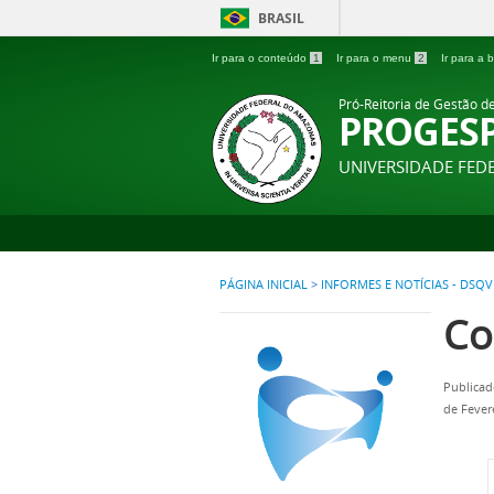
BRASIL
Ir para o conteúdo
1
Ir para o menu
2
Ir para a
Pró-Reitoria de Gestão d
PROGES
UNIVERSIDADE FE
PÁGINA INICIAL
>
INFORMES E NOTÍCIAS - DSQV
Co
Publicad
de Fever