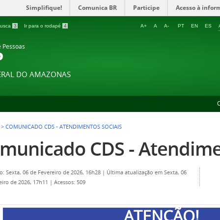
Simplifique!
Comunica BR
Participe
Acesso à infor
 busca
3
Ir para o rodapé
4
A+
A
A-
PT
EN
ES
e Pessoas
P
DERAL DO AMAZONAS
>
COMUNICADO CDS - ATENDIMENTOS SOCIAIS
municado CDS - Atendime
o: Sexta, 06 de Fevereiro de 2026, 16h28
|
Última atualização em Sexta, 06
eiro de 2026, 17h11
|
Acessos: 509
ATENÇÃO!