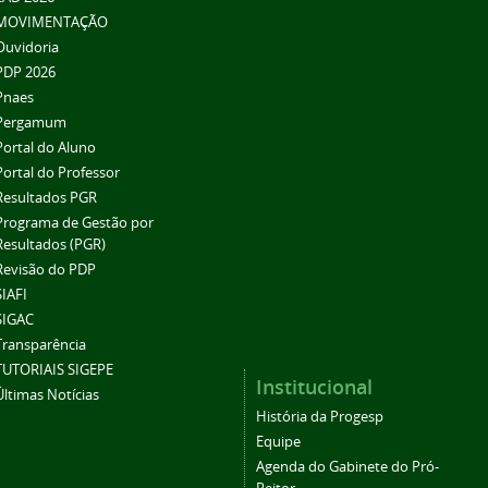
MOVIMENTAÇÃO
Ouvidoria
PDP 2026
Pnaes
Pergamum
Portal do Aluno
Portal do Professor
Resultados PGR
Programa de Gestão por
Resultados (PGR)
Revisão do PDP
SIAFI
SIGAC
Transparência
TUTORIAIS SIGEPE
Institucional
Últimas Notícias
História da Progesp
Equipe
Agenda do Gabinete do Pró-