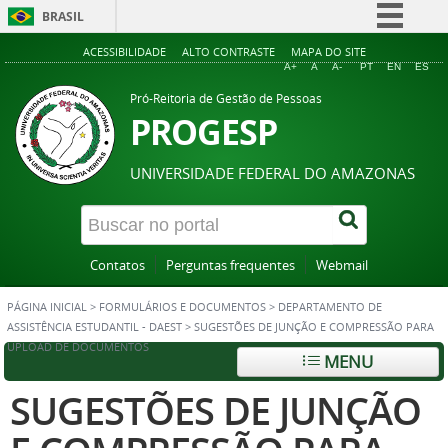
BRASIL
Simplifique!
ACESSIBILIDADE
ALTO CONTRASTE
MAPA DO SITE
A+
A
A-
PT
EN
ES
Comunica BR
Pró-Reitoria de Gestão de Pessoas
Participe
PROGESP
Acesso à informação
UNIVERSIDADE FEDERAL DO AMAZONAS
Legislação
Canais
Contatos
Perguntas frequentes
Webmail
PÁGINA INICIAL
>
FORMULÁRIOS E DOCUMENTOS
>
DEPARTAMENTO DE
ASSISTÊNCIA ESTUDANTIL - DAEST
>
SUGESTÕES DE JUNÇÃO E COMPRESSÃO PARA
UPLOAD DE DOCUMENTOS
MENU
SUGESTÕES DE JUNÇÃO