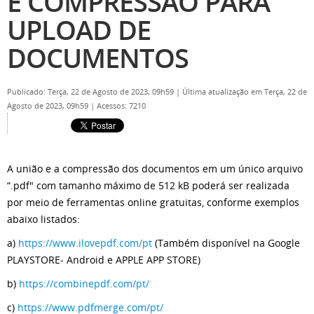
E COMPRESSÃO PARA
UPLOAD DE
DOCUMENTOS
Publicado: Terça, 22 de Agosto de 2023, 09h59
|
Última atualização em Terça, 22 de
Agosto de 2023, 09h59
|
Acessos: 7210
A união e a compressão dos documentos em um único arquivo
“.pdf" com tamanho máximo de 512 kB poderá ser realizada
por meio de ferramentas online gratuitas, conforme exemplos
abaixo listados:
a)
https://www.ilovepdf.com/pt
(Também disponível na Google
PLAYSTORE- Android e APPLE APP STORE)
b)
https://combinepdf.com/pt/
c)
https://www.pdfmerge.com/pt/