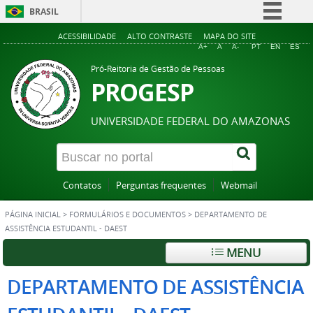
BRASIL
Simplifique!
ACESSIBILIDADE
ALTO CONTRASTE
MAPA DO SITE
A+
A
A-
PT
EN
ES
Comunica BR
Pró-Reitoria de Gestão de Pessoas
Participe
PROGESP
Acesso à informação
UNIVERSIDADE FEDERAL DO AMAZONAS
Legislação
Canais
Contatos
Perguntas frequentes
Webmail
PÁGINA INICIAL
>
FORMULÁRIOS E DOCUMENTOS
>
DEPARTAMENTO DE
ASSISTÊNCIA ESTUDANTIL - DAEST
MENU
DEPARTAMENTO DE ASSISTÊNCIA