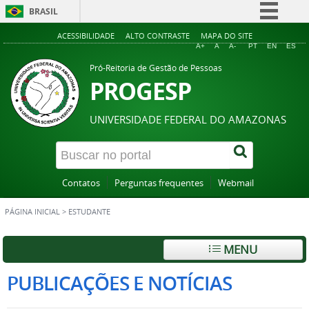
BRASIL
Simplifique!
ACESSIBILIDADE
ALTO CONTRASTE
MAPA DO SITE
A+
A
A-
PT
EN
ES
Comunica BR
Pró-Reitoria de Gestão de Pessoas
Participe
PROGESP
Acesso à informação
UNIVERSIDADE FEDERAL DO AMAZONAS
Legislação
Canais
Contatos
Perguntas frequentes
Webmail
PÁGINA INICIAL
>
ESTUDANTE
MENU
PUBLICAÇÕES E NOTÍCIAS