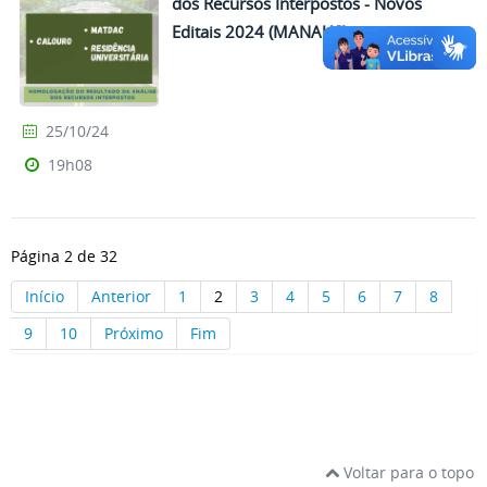
dos Recursos Interpostos - Novos
Editais 2024 (MANAUS)
25/10/24
19h08
Página 2 de 32
Início
Anterior
1
2
3
4
5
6
7
8
9
10
Próximo
Fim
Voltar para o topo