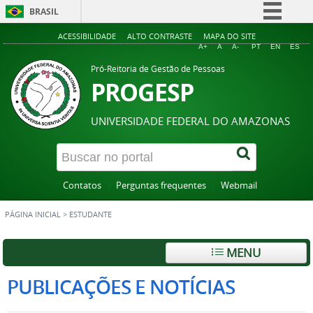
BRASIL
Simplifique!
ACESSIBILIDADE
ALTO CONTRASTE
MAPA DO SITE
A+
A
A-
PT
EN
ES
Comunica BR
Pró-Reitoria de Gestão de Pessoas
Participe
PROGESP
Acesso à informação
UNIVERSIDADE FEDERAL DO AMAZONAS
Legislação
Canais
Contatos
Perguntas frequentes
Webmail
PÁGINA INICIAL
>
ESTUDANTE
MENU
PUBLICAÇÕES E NOTÍCIAS