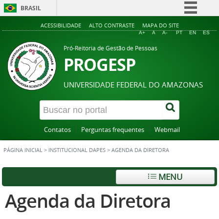
BRASIL
Simplifique!
ACESSIBILIDADE
ALTO CONTRASTE
MAPA DO SITE
A+
A
A-
PT
EN
ES
Comunica BR
Pró-Reitoria de Gestão de Pessoas
Participe
PROGESP
Acesso à informação
UNIVERSIDADE FEDERAL DO AMAZONAS
Legislação
Canais
Contatos
Perguntas frequentes
Webmail
PÁGINA INICIAL
>
INSTITUCIONAL DAPES
>
AGENDA DA DIRETORA
MENU
Agenda da Diretora