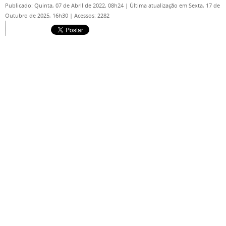
Publicado: Quinta, 07 de Abril de 2022, 08h24
|
Última atualização em Sexta, 17 de
Outubro de 2025, 16h30
|
Acessos: 2282