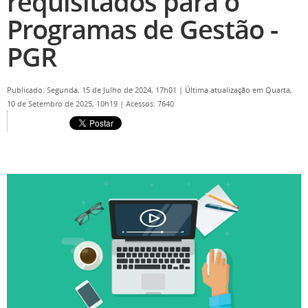
requisitados para o
Programas de Gestão -
PGR
Publicado: Segunda, 15 de Julho de 2024, 17h01
|
Última atualização em Quarta,
10 de Setembro de 2025, 10h19
|
Acessos: 7640