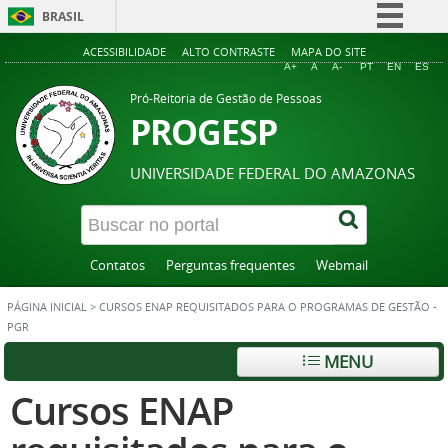
BRASIL
Simplifique!
ACESSIBILIDADE
ALTO CONTRASTE
MAPA DO SITE
A+
A
A-
PT
EN
ES
Comunica BR
Pró-Reitoria de Gestão de Pessoas
Participe
PROGESP
Acesso à informação
UNIVERSIDADE FEDERAL DO AMAZONAS
Legislação
Canais
Contatos
Perguntas frequentes
Webmail
PÁGINA INICIAL
>
CURSOS ENAP REQUISITADOS PARA O PROGRAMAS DE GESTÃO -
PGR
MENU
Cursos ENAP