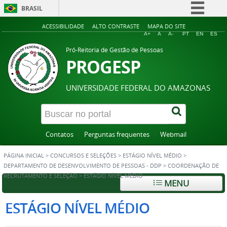
BRASIL
Simplifique!
ACESSIBILIDADE
ALTO CONTRASTE
MAPA DO SITE
A+
A
A-
PT
EN
ES
Comunica BR
Pró-Reitoria de Gestão de Pessoas
Participe
PROGESP
Acesso à informação
UNIVERSIDADE FEDERAL DO AMAZONAS
Legislação
Canais
Contatos
Perguntas frequentes
Webmail
PÁGINA INICIAL
>
CONCURSOS E SELEÇÕES
>
ESTÁGIO NÍVEL MÉDIO
>
DEPARTAMENTO DE DESENVOLVIMENTO DE PESSOAS - DDP
>
COORDENAÇÃO DE
RECRUTAMENTO E SELEÇÃO
>
ESTÁGIO NÍVEL MÉDIO
MENU
ESTÁGIO NÍVEL MÉDIO