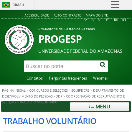
BRASIL
Simplifique!
ACESSIBILIDADE
ALTO CONTRASTE
MAPA DO SITE
A+
A
A-
PT
EN
ES
Comunica BR
Pró-Reitoria de Gestão de Pessoas
Participe
PROGESP
Acesso à informação
UNIVERSIDADE FEDERAL DO AMAZONAS
Legislação
Canais
Contatos
Perguntas frequentes
Webmail
PÁGINA INICIAL
>
CONCURSOS E SELEÇÕES
>
EQUIPE CRS
>
DEPARTAMENTO DE
DESENVOLVIMENTO DE PESSOAS - DDP
>
COORDENAÇÃO DE RECRUTAMENTO E
SELEÇÃO
>
TRABALHO VOLUNTÁRIO
MENU
TRABALHO VOLUNTÁRIO