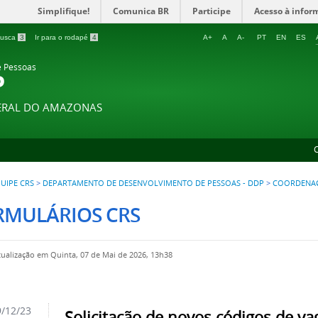
Simplifique!
Comunica BR
Participe
Acesso à infor
 busca
3
Ir para o rodapé
4
A+
A
A-
PT
EN
ES
e Pessoas
P
DERAL DO AMAZONAS
UIPE CRS
>
DEPARTAMENTO DE DESENVOLVIMENTO DE PESSOAS - DDP
>
COORDENAÇ
RMULÁRIOS CRS
tualização em Quinta, 07 de Mai de 2026, 13h38
/12/23
Solicitação de novos códigos de va