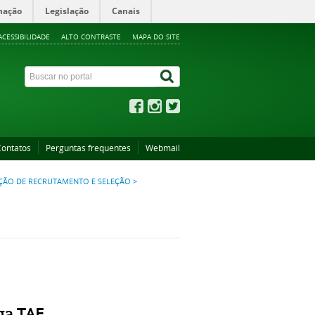
mação
Legislação
Canais
ACESSIBILIDADE
ALTO CONTRASTE
MAPA DO SITE
Contatos
Perguntas frequentes
Webmail
ÃO DE RECRUTAMENTO E SELEÇÃO
>
ga TAE