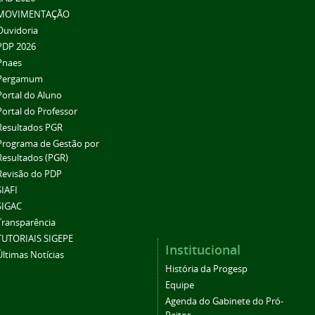
MOVIMENTAÇÃO
Ouvidoria
PDP 2026
Pnaes
Pergamum
Portal do Aluno
Portal do Professor
Resultados PGR
Programa de Gestão por
Resultados (PGR)
Revisão do PDP
SIAFI
SIGAC
Transparência
TUTORIAIS SIGEPE
Institucional
Últimas Notícias
História da Progesp
Equipe
Agenda do Gabinete do Pró-