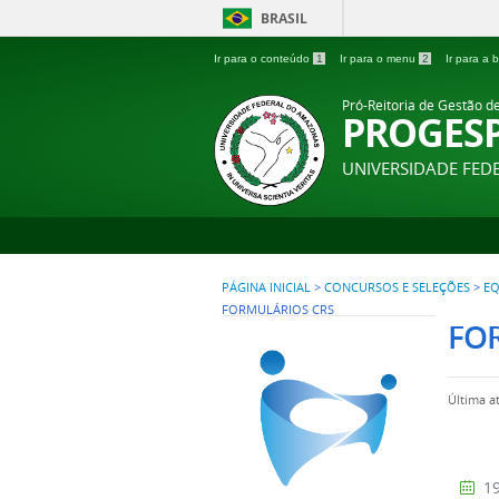
BRASIL
Ir para o conteúdo
1
Ir para o menu
2
Ir para a
Pró-Reitoria de Gestão d
PROGES
UNIVERSIDADE FE
PÁGINA INICIAL
>
CONCURSOS E SELEÇÕES
>
EQ
FORMULÁRIOS CRS
FO
Última a
19