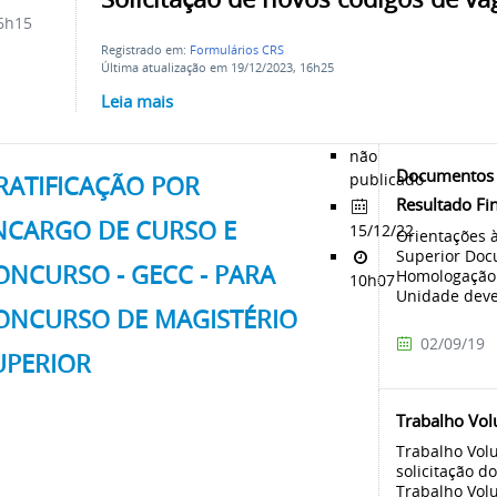
6h15
Registrado em:
Formulários CRS
Última atualização em 19/12/2023, 16h25
Leia mais
não
Documentos 
publicado
RATIFICAÇÃO POR
Resultado Fi
NCARGO DE CURSO E
15/12/22
Orientações 
Superior Doc
ONCURSO - GECC - PARA
Homologação 
10h07
Unidade deve 
ONCURSO DE MAGISTÉRIO
02/09/19
UPERIOR
Trabalho Volu
Trabalho Volu
solicitação d
Trabalho Vol