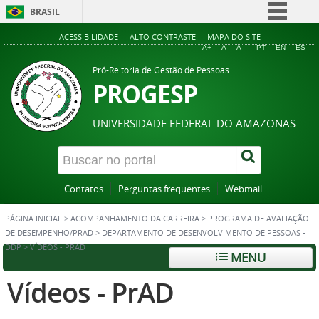
BRASIL
Simplifique!
ACESSIBILIDADE
ALTO CONTRASTE
MAPA DO SITE
A+
A
A-
PT
EN
ES
Comunica BR
Pró-Reitoria de Gestão de Pessoas
Participe
PROGESP
Acesso à informação
UNIVERSIDADE FEDERAL DO AMAZONAS
Legislação
Canais
Contatos
Perguntas frequentes
Webmail
PÁGINA INICIAL
>
ACOMPANHAMENTO DA CARREIRA
>
PROGRAMA DE AVALIAÇÃO
DE DESEMPENHO/PRAD
>
DEPARTAMENTO DE DESENVOLVIMENTO DE PESSOAS -
DDP
>
VÍDEOS - PRAD
MENU
Vídeos - PrAD