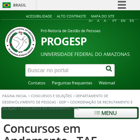
BRASIL
Simplifique!
ACESSIBILIDADE
ALTO CONTRASTE
MAPA DO SITE
A+
A
A-
PT
EN
ES
Comunica BR
Pró-Reitoria de Gestão de Pessoas
Participe
PROGESP
Acesso à informação
UNIVERSIDADE FEDERAL DO AMAZONAS
Legislação
Canais
Contatos
Perguntas frequentes
Webmail
PÁGINA INICIAL
>
CONCURSOS E SELEÇÕES
>
DEPARTAMENTO DE
DESENVOLVIMENTO DE PESSOAS - DDP
>
COORDENAÇÃO DE RECRUTAMENTO E
SELEÇÃO
>
CONCURSOS EM ANDAMENTO - TAE
MENU
Concursos em