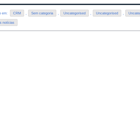
do em:
CRM
,
Sem categoria
,
Uncategorised
,
Uncategorised
,
Uncate
s notícias