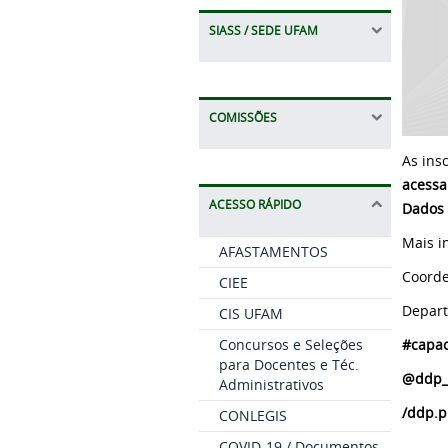
SIASS / SEDE UFAM
COMISSÕES
As ins
acessa
ACESSO RÁPIDO
Dados 
Mais i
AFASTAMENTOS
Coorde
CIEE
Depart
CIS UFAM
#capa
Concursos e Seleções
para Docentes e Téc.
@ddp
Administrativos
/ddp.p
CONLEGIS
COVID-19 / Documentos