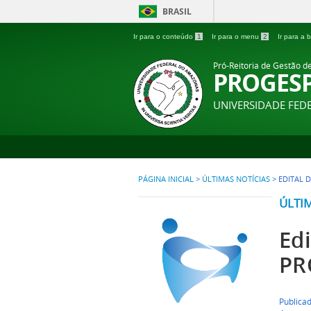
BRASIL
Ir para o conteúdo
1
Ir para o menu
2
Ir para a
Pró-Reitoria de Gestão d
PROGES
UNIVERSIDADE FE
PÁGINA INICIAL
>
ÚLTIMAS NOTÍCIAS
>
EDITAL 
ÚLTI
Edi
PR
Publica