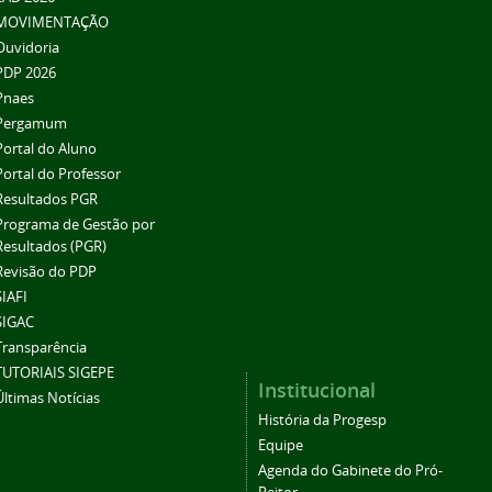
MOVIMENTAÇÃO
Ouvidoria
PDP 2026
Pnaes
Pergamum
Portal do Aluno
Portal do Professor
Resultados PGR
Programa de Gestão por
Resultados (PGR)
Revisão do PDP
SIAFI
SIGAC
Transparência
TUTORIAIS SIGEPE
Institucional
Últimas Notícias
História da Progesp
Equipe
Agenda do Gabinete do Pró-