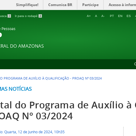
Simplifique!
Comunica BR
Participe
Acesso à infor
 busca
3
Ir para o rodapé
4
A+
A
A-
PT
EN
ES
e Pessoas
P
DERAL DO AMAZONAS
DO PROGRAMA DE AUXÍLIO À QUALIFICAÇÃO - PROAQ Nº 03/2024
MAS NOTÍCIAS
tal do Programa de Auxílio à 
OAQ Nº 03/2024
do: Quarta, 12 de Junho de 2024, 10h35