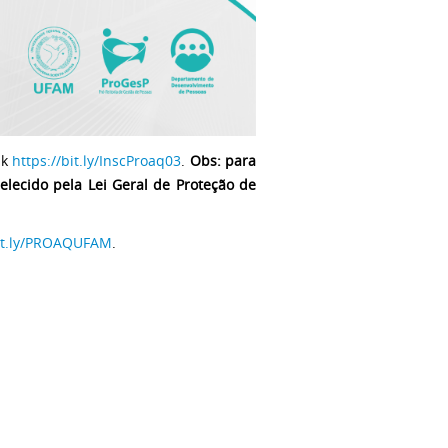
nk
https://bit.ly/InscProaq03
.
Obs: para
elecido pela Lei Geral de Proteção de
bit.ly/PROAQUFAM
.