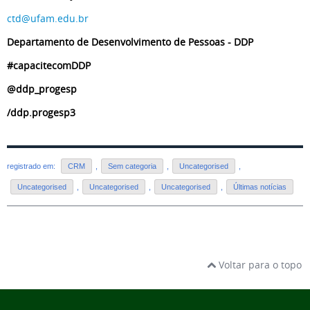
ctd@ufam.edu.br
Departamento de Desenvolvimento de Pessoas - DDP
#capacitecomDDP
@ddp_progesp
/ddp.progesp3
registrado em:
CRM
,
Sem categoria
,
Uncategorised
,
Uncategorised
,
Uncategorised
,
Uncategorised
,
Últimas notícias
Voltar para o topo