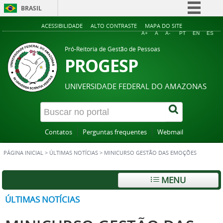
BRASIL
Simplifique!
ACESSIBILIDADE
ALTO CONTRASTE
MAPA DO SITE
A+
A
A-
PT
EN
ES
Comunica BR
Pró-Reitoria de Gestão de Pessoas
Participe
PROGESP
Acesso à informação
UNIVERSIDADE FEDERAL DO AMAZONAS
Legislação
Canais
Contatos
Perguntas frequentes
Webmail
PÁGINA INICIAL
>
ÚLTIMAS NOTÍCIAS
>
MINICURSO GESTÃO DAS EMOÇÕES
MENU
ÚLTIMAS NOTÍCIAS