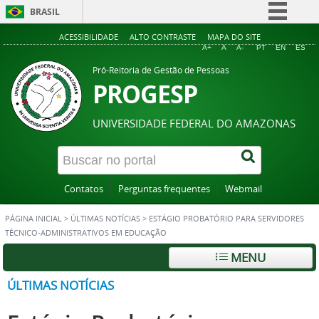
BRASIL
Simplifique!
ACESSIBILIDADE
ALTO CONTRASTE
MAPA DO SITE
A+
A
A-
PT
EN
ES
Comunica BR
Pró-Reitoria de Gestão de Pessoas
Participe
PROGESP
Acesso à informação
UNIVERSIDADE FEDERAL DO AMAZONAS
Legislação
Canais
Contatos
Perguntas frequentes
Webmail
PÁGINA INICIAL
>
ÚLTIMAS NOTÍCIAS
>
ESTÁGIO PROBATÓRIO PARA SERVIDORES
TÉCNICO-ADMINISTRATIVOS EM EDUCAÇÃO
MENU
ÚLTIMAS NOTÍCIAS