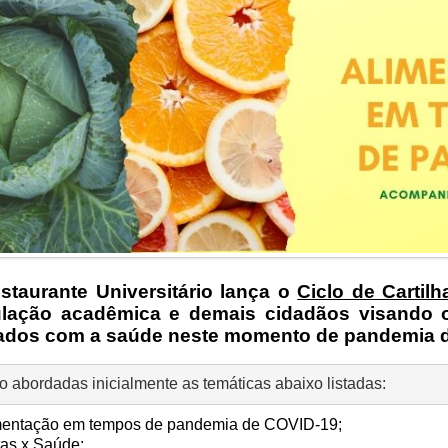
staurante Universitário lança o
Ciclo de Cartil
lação acadêmica e demais cidadãos visando or
ados com a saúde neste momento de pandemia 
o abordadas inicialmente as temáticas abaixo listadas:
imentação em tempos de pandemia de COVID-19;
tas x Saúde;