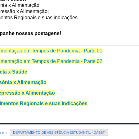
ônia x Alimentação;
ressão x Alimentação;
mentos Regionais e suas indicações.
anhe nossas postagens!
imentação em Tempos de Pandemia - Parte 01
imentação em Tempos de Pandemia - Parte 02
eta x Saúde
sônia x Alimentação
pressão x Alimentação
imentos Regionais e suas indicações
do em:
DEPARTAMENTO DE ASSISTÊNCIA ESTUDANTIL - DAEST