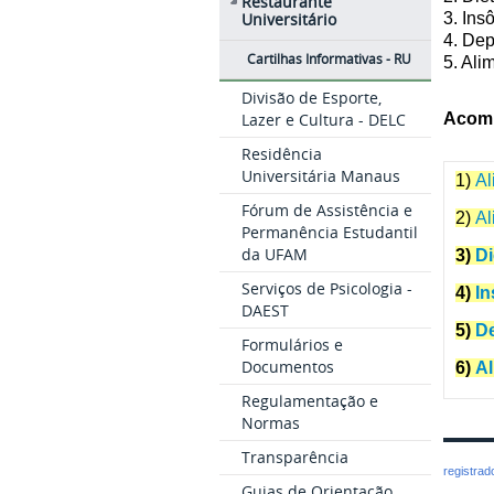
Restaurante
3. Ins
Universitário
4. Dep
Cartilhas Informativas - RU
5. Ali
Divisão de Esporte,
Acomp
Lazer e Cultura - DELC
Residência
Universitária Manaus
1)
Al
Fórum de Assistência e
2)
Al
Permanência Estudantil
da UFAM
3)
Di
Serviços de Psicologia -
4)
In
DAEST
5)
De
Formulários e
Documentos
6)
Al
Regulamentação e
Normas
Transparência
registra
Guias de Orientação