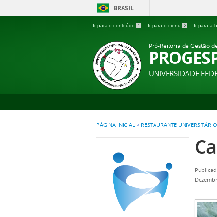
BRASIL
Ir para o conteúdo
1
Ir para o menu
2
Ir para a
Pró-Reitoria de Gestão d
PROGES
UNIVERSIDADE FE
PÁGINA INICIAL
>
RESTAURANTE UNIVERSITÁRIO
Ca
Publicad
Dezembr