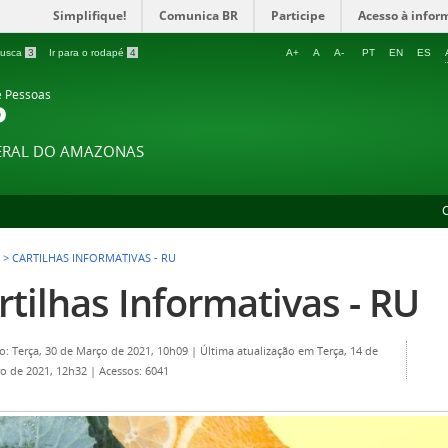
Simplifique!
Comunica BR
Participe
Acesso à infor
 busca
3
Ir para o rodapé
4
A+
A
A-
PT
EN
ES
e Pessoas
P
DERAL DO AMAZONAS
>
CARTILHAS INFORMATIVAS - RU
rtilhas Informativas - RU
o: Terça, 30 de Março de 2021, 10h09
|
Última atualização em Terça, 14 de
o de 2021, 12h32
|
Acessos: 6041