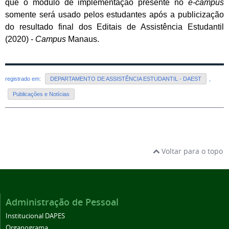
que o módulo de implementação presente no
e-campus
somente será usado pelos estudantes após a publicização
do resultado final dos Editais de Assistência Estudantil
(2020) -
Campus
Manaus.
registrado em:
DEPARTAMENTO DE ASSISTÊNCIA ESTUDANTIL - DAEST
,
Publicações e Notícias
Voltar para o topo
Administração de Pessoal
Institucional DAPES
Organograma