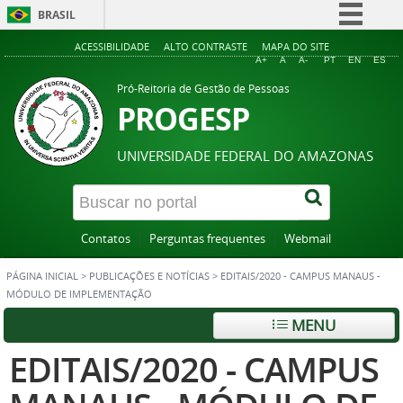
BRASIL
Simplifique!
ACESSIBILIDADE
ALTO CONTRASTE
MAPA DO SITE
A+
A
A-
PT
EN
ES
Comunica BR
Pró-Reitoria de Gestão de Pessoas
Participe
PROGESP
Acesso à informação
UNIVERSIDADE FEDERAL DO AMAZONAS
Legislação
Canais
Contatos
Perguntas frequentes
Webmail
PÁGINA INICIAL
>
PUBLICAÇÕES E NOTÍCIAS
>
EDITAIS/2020 - CAMPUS MANAUS -
MÓDULO DE IMPLEMENTAÇÃO
MENU
EDITAIS/2020 - CAMPUS