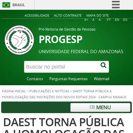
BRASIL
Simplifique!
ACESSIBILIDADE
ALTO CONTRASTE
MAPA DO SITE
A+
A
A-
PT
EN
ES
Comunica BR
Pró-Reitoria de Gestão de Pessoas
Participe
PROGESP
Acesso à informação
UNIVERSIDADE FEDERAL DO AMAZONAS
Legislação
Canais
Contatos
Perguntas frequentes
Webmail
PÁGINA INICIAL
>
PUBLICAÇÕES E NOTÍCIAS
>
DAEST TORNA PÚBLICA A
HOMOLOGAÇÃO DAS INSCRIÇÕES DOS NOVOS EDITAIS 2024 - CAMPUS MANAUS
MENU
DAEST TORNA PÚBLICA