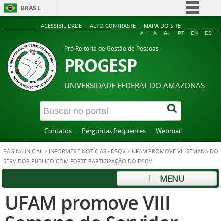
BRASIL
Simplifique!
ACESSIBILIDADE
ALTO CONTRASTE
MAPA DO SITE
A+
A
A-
PT
EN
ES
Comunica BR
Pró-Reitoria de Gestão de Pessoas
Participe
PROGESP
Acesso à informação
UNIVERSIDADE FEDERAL DO AMAZONAS
Legislação
Canais
Contatos
Perguntas frequentes
Webmail
PÁGINA INICIAL
>
INFORMES E NOTÍCIAS - DSQV
>
UFAM PROMOVE VIII SEMANA DO
SERVIDOR PÚBLICO COM FORTE PARTICIPAÇÃO DO DSQV
MENU
UFAM promove VIII