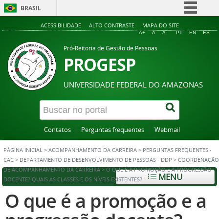
BRASIL
Simplifique!
ACESSIBILIDADE
ALTO CONTRASTE
MAPA DO SITE
A+
A
A-
PT
EN
ES
Comunica BR
Pró-Reitoria de Gestão de Pessoas
Participe
PROGESP
Acesso à informação
UNIVERSIDADE FEDERAL DO AMAZONAS
Legislação
Canais
Contatos
Perguntas frequentes
Webmail
PÁGINA INICIAL
>
ACOMPANHAMENTO DA CARREIRA
>
PERGUNTAS FREQUENTES -
CAC
>
DEPARTAMENTO DE DESENVOLVIMENTO DE PESSOAS - DDP
>
COORDENAÇÃO
DE ACOMPANHAMENTO DA CARREIRA
>
O QUE É A PROMOÇÃO E A PROGRESSÃO
MENU
DOCENTE? QUAIS AS CLASSES E OS NÍVEIS EXISTENTES?
O que é a promoção e a