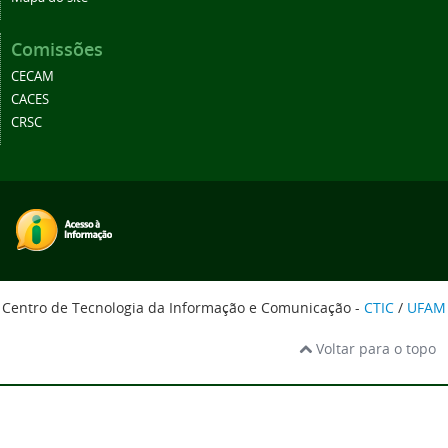
Comissões
CECAM
CACES
CRSC
Centro de Tecnologia da Informação e Comunicação -
CTIC
/
UFAM
Voltar para o topo