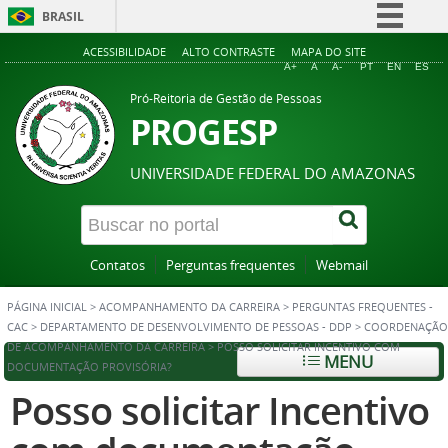
BRASIL
Simplifique!
ACESSIBILIDADE
ALTO CONTRASTE
MAPA DO SITE
A+
A
A-
PT
EN
ES
Comunica BR
Pró-Reitoria de Gestão de Pessoas
Participe
PROGESP
Acesso à informação
UNIVERSIDADE FEDERAL DO AMAZONAS
Legislação
Canais
Contatos
Perguntas frequentes
Webmail
PÁGINA INICIAL
>
ACOMPANHAMENTO DA CARREIRA
>
PERGUNTAS FREQUENTES -
CAC
>
DEPARTAMENTO DE DESENVOLVIMENTO DE PESSOAS - DDP
>
COORDENAÇÃO
DE ACOMPANHAMENTO DA CARREIRA
>
POSSO SOLICITAR INCENTIVO COM
MENU
DOCUMENTAÇÃO PROVISÓRIA?
Posso solicitar Incentivo