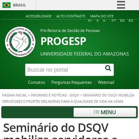
BRASIL
Simplifique!
ACESSIBILIDADE
ALTO CONTRASTE
MAPA DO SITE
A+
A
A-
PT
EN
ES
Comunica BR
Pró-Reitoria de Gestão de Pessoas
Participe
PROGESP
Acesso à informação
UNIVERSIDADE FEDERAL DO AMAZONAS
Legislação
Canais
Contatos
Perguntas frequentes
Webmail
PÁGINA INICIAL
>
INFORMES E NOTÍCIAS - DSQV
>
SEMINÁRIO DO DSQV MOBILIZA
SERVIDORES E PROPÕE MELHORIAS PARA A QUALIDADE DE VIDA NA UFAM
MENU
Seminário do DSQV