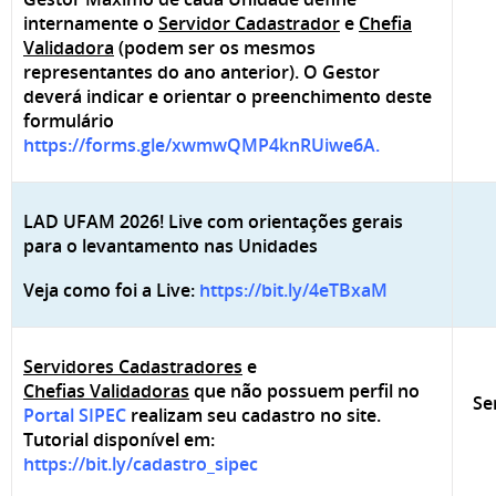
internamente o
Servidor Cadastrador
e
Chefia
Validadora
(podem ser os mesmos
representantes do ano anterior). O Gestor
deverá indicar e orientar o preenchimento deste
formulário
https://forms.gle/xwmwQMP4knRUiwe6A
.
LAD UFAM 2026! Live com orientações gerais
para o levantamento nas Unidades
Veja como foi a Live:
https://bit.ly/4eTBxaM
Servidores Cadastradores
e
Chefias Validadoras
que não possuem perfil no
Se
Portal SIPEC
realizam seu cadastro no site.
Tutorial disponível em:
https://bit.ly/cadastro_sipec