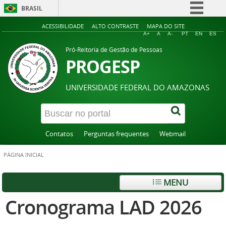
BRASIL
Simplifique!
ACESSIBILIDADE
ALTO CONTRASTE
MAPA DO SITE
A+
A
A-
PT
EN
ES
Comunica BR
Pró-Reitoria de Gestão de Pessoas
Participe
PROGESP
Acesso à informação
UNIVERSIDADE FEDERAL DO AMAZONAS
Legislação
Canais
Contatos
Perguntas frequentes
Webmail
PÁGINA INICIAL
MENU
Cronograma LAD 2026