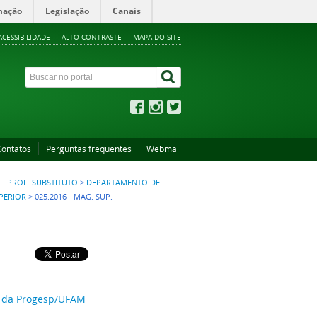
mação
Legislação
Canais
ACESSIBILIDADE
ALTO CONTRASTE
MAPA DO SITE
Contatos
Perguntas frequentes
Webmail
 - PROF. SUBSTITUTO
>
DEPARTAMENTO DE
PERIOR
>
025.2016 - MAG. SUP.
s da Progesp/UFAM