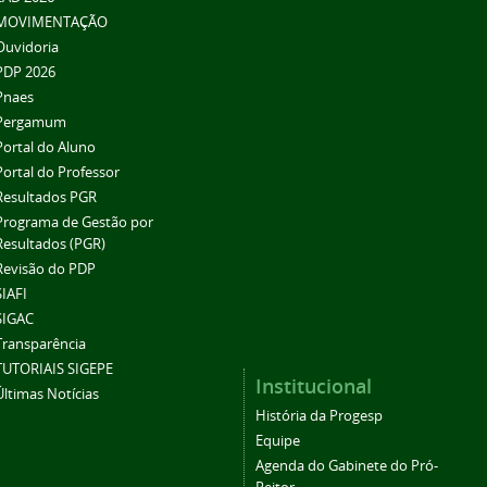
MOVIMENTAÇÃO
Ouvidoria
PDP 2026
Pnaes
Pergamum
Portal do Aluno
Portal do Professor
Resultados PGR
Programa de Gestão por
Resultados (PGR)
Revisão do PDP
SIAFI
SIGAC
Transparência
TUTORIAIS SIGEPE
Institucional
Últimas Notícias
História da Progesp
Equipe
Agenda do Gabinete do Pró-