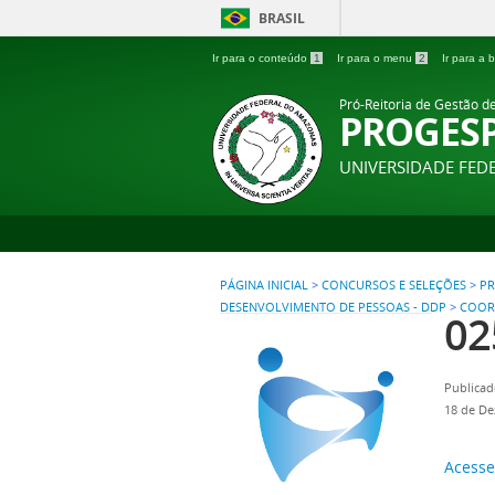
BRASIL
Ir para o conteúdo
1
Ir para o menu
2
Ir para a
Pró-Reitoria de Gestão d
PROGES
UNIVERSIDADE FE
PÁGINA INICIAL
>
CONCURSOS E SELEÇÕES
>
PR
DESENVOLVIMENTO DE PESSOAS - DDP
>
COOR
02
Publicad
18 de D
Acesse