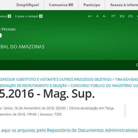
Simplifique!
Comunica BR
Participe
Acesso à infor
 busca
3
Ir para o rodapé
4
A+
A
A-
PT
EN
ES
e Pessoas
P
DERAL DO AMAZONAS
OFESSOR SUBSTITUTO E VISITANTE E OUTROS PROCESSOS SELETIVOS
>
TIRA-DÚVIDAS
DENAÇÃO DE RECRUTAMENTO E SELEÇÃO
>
CONCURSO PÚBLICO DO MAGISTÉRIO SU
5.2016 - Mag. Sup.
o: Sexta, 16 de Novembro de 2018, 02h00
|
Última atualização em Terça,
ezembro de 2018, 19h56
|
Acessos: 7255
 aqui os arquivos pelo Repositório de Documentos Administrativo