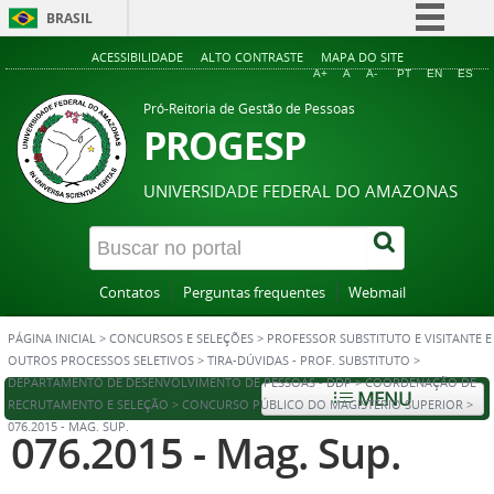
BRASIL
Simplifique!
ACESSIBILIDADE
ALTO CONTRASTE
MAPA DO SITE
A+
A
A-
PT
EN
ES
Comunica BR
Pró-Reitoria de Gestão de Pessoas
Participe
PROGESP
Acesso à informação
UNIVERSIDADE FEDERAL DO AMAZONAS
Legislação
Canais
Contatos
Perguntas frequentes
Webmail
PÁGINA INICIAL
>
CONCURSOS E SELEÇÕES
>
PROFESSOR SUBSTITUTO E VISITANTE E
OUTROS PROCESSOS SELETIVOS
>
TIRA-DÚVIDAS - PROF. SUBSTITUTO
>
DEPARTAMENTO DE DESENVOLVIMENTO DE PESSOAS - DDP
>
COORDENAÇÃO DE
MENU
RECRUTAMENTO E SELEÇÃO
>
CONCURSO PÚBLICO DO MAGISTÉRIO SUPERIOR
>
076.2015 - MAG. SUP.
076.2015 - Mag. Sup.