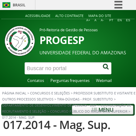
BRASIL
Simplifique!
ACESSIBILIDADE
ALTO CONTRASTE
MAPA DO SITE
A+
A
A-
PT
EN
ES
Comunica BR
Pró-Reitoria de Gestão de Pessoas
Participe
PROGESP
Acesso à informação
UNIVERSIDADE FEDERAL DO AMAZONAS
Legislação
Canais
Contatos
Perguntas frequentes
Webmail
PÁGINA INICIAL
>
CONCURSOS E SELEÇÕES
>
PROFESSOR SUBSTITUTO E VISITANTE E
OUTROS PROCESSOS SELETIVOS
>
TIRA-DÚVIDAS - PROF. SUBSTITUTO
>
DEPARTAMENTO DE DESENVOLVIMENTO DE PESSOAS - DDP
>
COORDENAÇÃO DE
MENU
RECRUTAMENTO E SELEÇÃO
>
CONCURSO PÚBLICO DO MAGISTÉRIO SUPERIOR
>
017.2014 - MAG. SUP.
017.2014 - Mag. Sup.