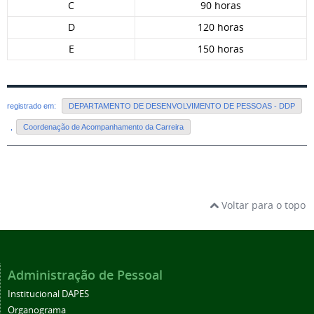
C
90 horas
D
120 horas
E
150 horas
registrado em:
DEPARTAMENTO DE DESENVOLVIMENTO DE PESSOAS - DDP
,
Coordenação de Acompanhamento da Carreira
Voltar para o topo
Administração de Pessoal
Institucional DAPES
Organograma