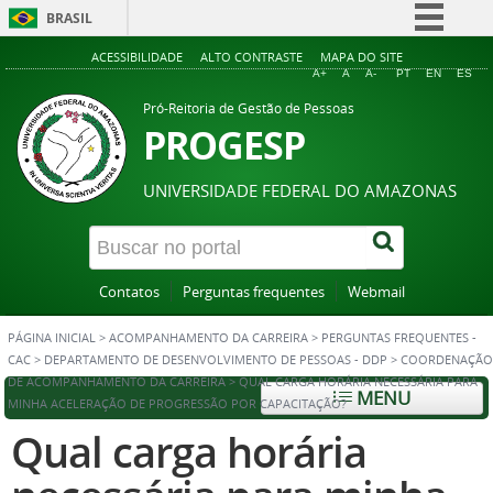
BRASIL
Simplifique!
ACESSIBILIDADE
ALTO CONTRASTE
MAPA DO SITE
A+
A
A-
PT
EN
ES
Comunica BR
Pró-Reitoria de Gestão de Pessoas
Participe
PROGESP
Acesso à informação
UNIVERSIDADE FEDERAL DO AMAZONAS
Legislação
Canais
Contatos
Perguntas frequentes
Webmail
PÁGINA INICIAL
>
ACOMPANHAMENTO DA CARREIRA
>
PERGUNTAS FREQUENTES -
CAC
>
DEPARTAMENTO DE DESENVOLVIMENTO DE PESSOAS - DDP
>
COORDENAÇÃO
DE ACOMPANHAMENTO DA CARREIRA
>
QUAL CARGA HORÁRIA NECESSÁRIA PARA
MENU
MINHA ACELERAÇÃO DE PROGRESSÃO POR CAPACITAÇÃO?
Qual carga horária